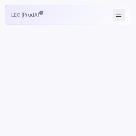
LEO |
PRO
/use-cases/dossieranalyse-en-
jurisprudentieonderzoek-advocatuur