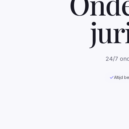
Onde
jur
24/7 ond
Altijd b