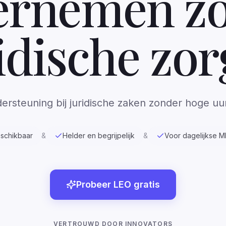
rnemen z
idische zo
ersteuning bij juridische zaken zonder hoge uu
eschikbaar
&
Helder en begrijpelijk
&
Voor dagelijkse 
Probeer LEO gratis
VERTROUWD DOOR INNOVATORS