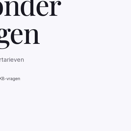
onder
rgen
rtarieven
MKB-vragen